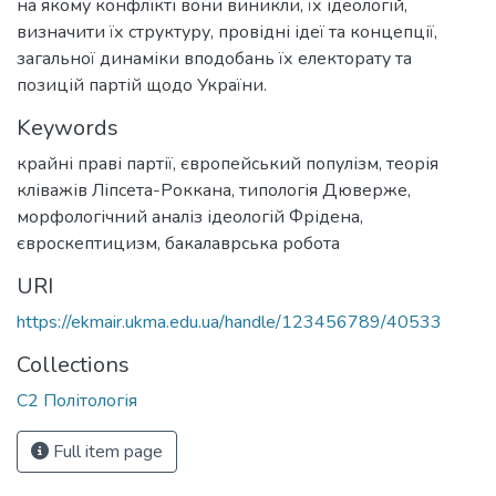
на якому конфлікті вони виникли, їх ідеологій,
визначити їх структуру, провідні ідеї та концепції,
загальної динаміки вподобань їх електорату та
позицій партій щодо України.
Keywords
крайні праві партії
,
європейський популізм
,
теорія
кліважів Ліпсета-Роккана
,
типологія Дюверже
,
морфологічний аналіз ідеологій Фрідена
,
євроскептицизм
,
бакалаврська робота
URI
https://ekmair.ukma.edu.ua/handle/123456789/40533
Collections
С2 Політологія
Full item page