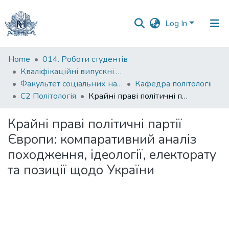
Log In
Communities
Home
014. Роботи студентів
&
Кваліфікаційні випускні роботи здобувачів вищої освіти бакалаврських програм
Collections
Факультет соціальних наук і соціальних технологій
Кафедра політології
С2 Політологія
Крайні праві політичні партії Європи: компаративний аналіз походження, ідеології, електорату та позиції щодо України
All of DSpace
Крайні праві політичні партії
Statistics
Європи: компаративний аналіз
походження, ідеології, електорату
та позиції щодо України