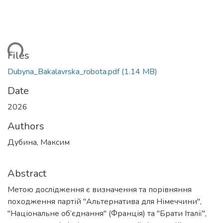
ading...
Files
Dubyna_Bakalavrska_robota.pdf
(1.14 MB)
Date
2026
Authors
Дубина, Максим
Abstract
Метою дослідження є визначення та порівняння
походження партій "Альтернатива для Німеччини",
"Національне об’єднання" (Франція) та "Брати Італії",