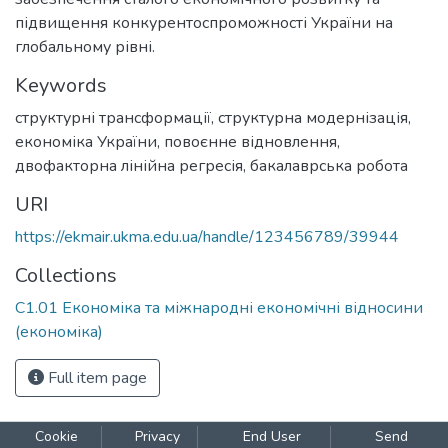
підвищення конкурентоспроможності України на
глобальному рівні.
Keywords
структурні трансформації
,
структурна модернізація
,
економіка України
,
повоєнне відновлення
,
двофакторна лінійна регресія
,
бакалаврська робота
URI
https://ekmair.ukma.edu.ua/handle/123456789/39944
Collections
С1.01 Економіка та міжнародні економічні відносини
(економіка)
Full item page
Cookie
Privacy
End User
Send