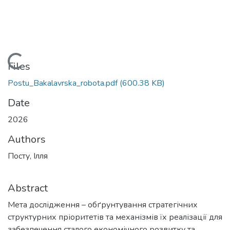
Loading...
Files
Postu_Bakalavrska_robota.pdf
(600.38 KB)
Date
2026
Authors
Посту, Ілля
Abstract
Мета дослідження – обґрунтування стратегічних
структурних пріоритетів та механізмів їх реалізації для
забезпечення сталого економічного розвитку та