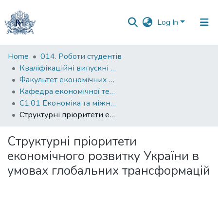
Log In
Communities
Home
014. Роботи студентів
&
Кваліфікаційні випускні роботи здобувачів вищої освіти бакалаврських програм
Collections
Факультет економічних наук
Кафедра економічної теорії
All of DSpace
С1.01 Економіка та міжнародні економічні відносини (економіка)
Структурні пріоритети економічного розвитку України в умовах глобальних трансформацій
Statistics
Структурні пріоритети
економічного розвитку України в
умовах глобальних трансформацій