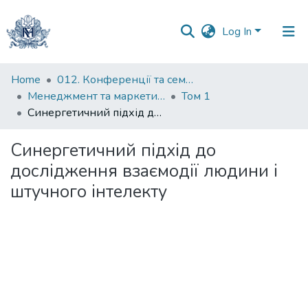
Log In
Communities
Home
012. Конференції та семінари НаУКМА
&
Менеджмент та маркетинг як фактори розвитку бізнесу : матеріали ІV Міжнародної науково-практичної конференції 15-17 квітня 2026 р.
Том 1
Collections
Синергетичний підхід до дослідження взаємодії людини і штучного інтелекту
All of DSpace
Синергетичний підхід до
дослідження взаємодії людини і
Statistics
штучного інтелекту