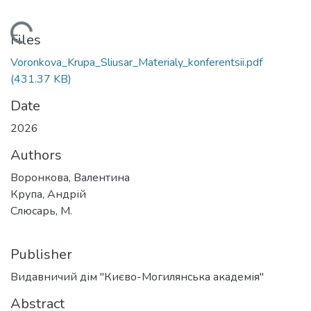
oading...
Files
Voronkova_Krupa_Sliusar_Materialy_konferentsii.pdf
(431.37 KB)
Date
2026
Authors
Воронкова, Валентина
Крупа, Андрій
Слюсарь, М.
Publisher
Видавничий дім "Києво-Могилянська академія"
Abstract