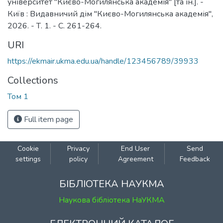
університет "Києво-Могилянська академія" [та ін.]. -
Київ : Видавничий дім "Києво-Могилянська академія",
2026. - Т. 1. - С. 261-264.
URI
https://ekmair.ukma.edu.ua/handle/123456789/39933
Collections
Том 1
Full item page
Cookie
Privacy
End User
Send
settings
policy
Agreement
Feedback
БІБЛІОТЕКА НАУКМА
Наукова бібліотека НаУКМА