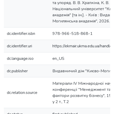
та упоряд. В. В. Храпкіна, К. В. Пі
Національний університет "Ки
академія" [та ін.]. - Київ : Вид
Могилянська академія", 2026. - Т.
dc.identifier.isbn
978-966-518-868-1
dc.identifier.uri
https://ekmair.ukma.edu.ua/han
dc.language.iso
en_US
dc.publisher
Видавничий дім "Києво-Могиля
Матеріали IV Міжнародної нау
конференції "Менеджмент та м
dc.relation.source
фактори розвитку бізнесу", 15-1
у 2 т., Т.2