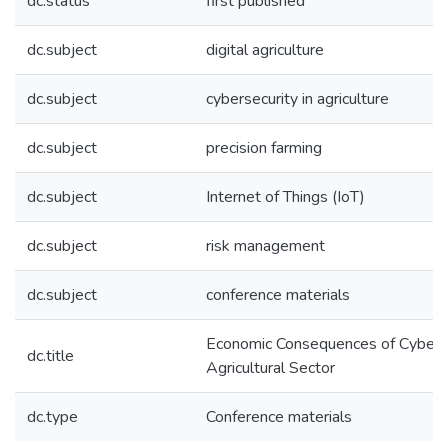
dc.status
first published
dc.subject
digital agriculture
dc.subject
cybersecurity in agriculture
dc.subject
precision farming
dc.subject
Internet of Things (IoT)
dc.subject
risk management
dc.subject
conference materials
Economic Consequences of Cyber Th
dc.title
Agricultural Sector
dc.type
Conference materials