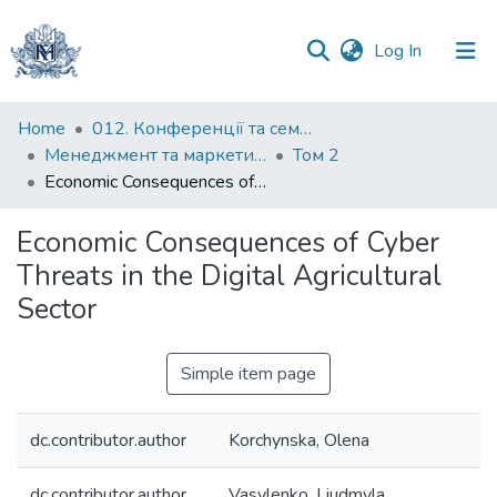
(current)
Log In
Communities
Home
012. Конференції та семінари НаУКМА
&
Менеджмент та маркетинг як фактори розвитку бізнесу : матеріали ІV Міжнародної науково-практичної конференції 15-17 квітня 2026 р.
Том 2
Collections
Economic Consequences of Cyber Threats in the Digital Agricultural Sector
All of DSpace
Economic Consequences of Cyber
Threats in the Digital Agricultural
Statistics
Sector
Simple item page
dc.contributor.author
Korchynska, Olena
dc.contributor.author
Vasylenko, Liudmyla