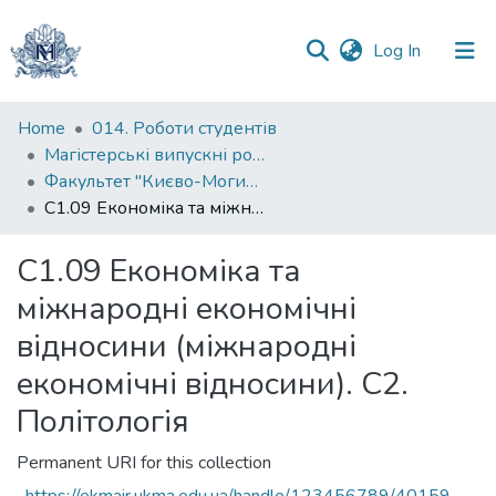
(current)
Log In
Communities
Home
014. Роботи студентів
&
Магістерські випускні роботи
Collections
Факультет "Києво-Могилянська школа професійної та неперервної освіти"
C1.09 Економіка та міжнародні економічні відносини (міжнародні економічні відносини). С2. Політологія
All of DSpace
C1.09 Економіка та
Statistics
міжнародні економічні
відносини (міжнародні
економічні відносини). С2.
Політологія
Permanent URI for this collection