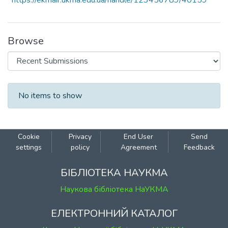
https://ekmair.ukma.edu.ua/handle/123456789/40159
Browse
Recent Submissions
No items to show
Cookie
Privacy
End User
Send
settings
policy
Agreement
Feedback
БІБЛІОТЕКА НАУКМА
Наукова бібліотека НаУКМА
ЕЛЕКТРОННИЙ КАТАЛОГ