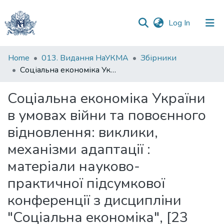
(current)
Log In
Communities
Home
013. Видання НаУКМА
Збірники
&
Соціальна економіка України в умовах війни та повоєнного відновлення: виклики, механізми адаптації : матеріали науково-практичної підсумкової конференції з дисципліни "Соціальна економіка", [23 квітня 2026 року]
Collections
Соціальна економіка України
All of DSpace
в умовах війни та повоєнного
Statistics
відновлення: виклики,
механізми адаптації :
матеріали науково-
практичної підсумкової
конференції з дисципліни
"Соціальна економіка", [23