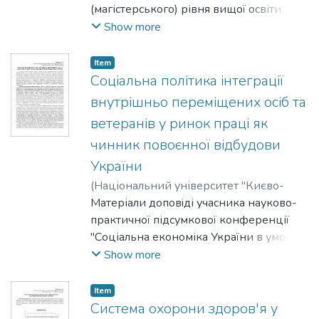
(магістерського) рівня вищої освіти
освітньо-наукової програми
Show more
"Економіка" 1 року навчання,
підготовлених в межах курсу
Item
"Соціальна економіка" для підсумкової
Соціальна політика інтеграції
науково-практичної конференції
внутрішньо переміщених осіб та
"Соціальна економіка України в умовах
ветеранів у ринок праці як
війни та повоєнного відновлення:
чинник повоєнної відбудови
виклики, механізми адаптації", яка
відбулася 23 квітня 2026 року у
України
Національному університеті "Києво-
(
Національний університет "Києво-
Могилянська академія".
Могилянська академія"
Матеріали доповiді учасника науково-
,
2026
)
Дармороз, Аліна
практичної підсумкової конференції
"Соціальна економіка України в умовах
війни та повоєнного відновлення:
Show more
виклики, механізми адаптації" з
дисципліни "Соціальна економіка", що
Item
відбулася 23 квітня 2026 року.
Система охорони здоров'я у