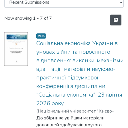
Recent Submissions
Now showing
1 - 7 of 7
Item
Соціальна економіка України в
умовах війни та повоєнного
відновлення: виклики, механізми
адаптації : матеріали науково-
практичної підсумкової
конференції з дисципліни
"Соціальна економіка", 23 квітня
2026 року
(
Національний університет "Києво-
Могилянська академія"
До збірника увійшли матеріали
,
2026
)
Шевченко, Олена
доповідей здобувачів другого