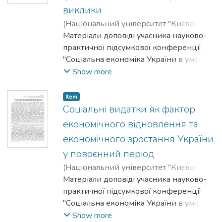
виклики
(
Національний університет "Києво-
Могилянська академія"
Матеріали доповiді учасника науково-
,
2026
)
Овдій,
Данило
практичної підсумкової конференції
"Соціальна економіка України в умовах
війни та повоєнного відновлення:
Show more
виклики, механізми адаптації" з
дисципліни "Соціальна економіка", що
Item
відбулася 23 квітня 2026 року.
Соціальні видатки як фактор
економічного відновлення та
економічного зростання України
у повоєнний період
(
Національний університет "Києво-
Могилянська академія"
Матеріали доповiді учасника науково-
,
2026
)
Сушко,
Марія
практичної підсумкової конференції
"Соціальна економіка України в умовах
війни та повоєнного відновлення:
Show more