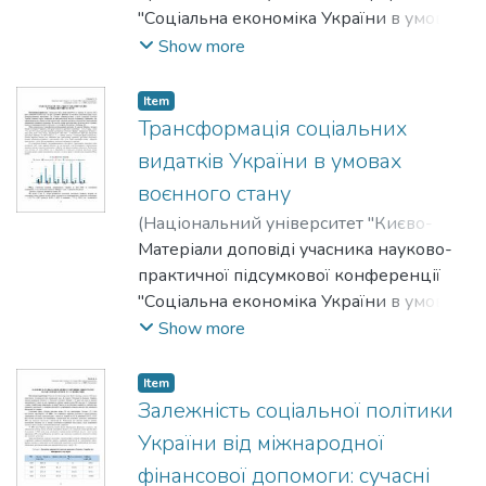
"Соціальна економіка України в умовах
війни та повоєнного відновлення:
Show more
виклики, механізми адаптації" з
дисципліни "Соціальна економіка", що
Item
відбулася 23 квітня 2026 року.
Трансформація соціальних
видатків України в умовах
воєнного стану
(
Національний університет "Києво-
Могилянська академія"
Матеріали доповiді учасника науково-
,
2026
)
Лялька,
Ольга
практичної підсумкової конференції
"Соціальна економіка України в умовах
війни та повоєнного відновлення:
Show more
виклики, механізми адаптації" з
дисципліни "Соціальна економіка", що
Item
відбулася 23 квітня 2026 року.
Залежність соціальної політики
України від міжнародної
фінансової допомоги: сучасні