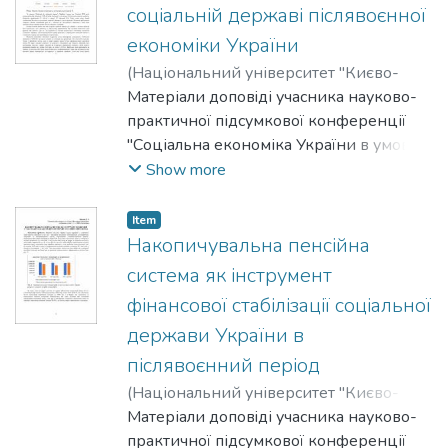
соціальній державі післявоєнної
економіки України
(
Національний університет "Києво-
Могилянська академія"
Матеріали доповiді учасника науково-
,
2026
)
Комарець, Катерина
практичної підсумкової конференції
"Соціальна економіка України в умовах
війни та повоєнного відновлення:
Show more
виклики, механізми адаптації" з
дисципліни "Соціальна економіка", що
Item
відбулася 23 квітня 2026 року.
Накопичувальна пенсійна
система як інструмент
фінансової стабілізації соціальної
держави України в
післявоєнний період
(
Національний університет "Києво-
Могилянська академія"
Матеріали доповiді учасника науково-
,
2026
)
Кордон,
Дарина
практичної підсумкової конференції