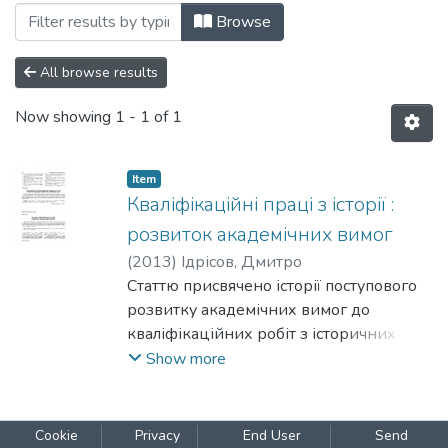
Browsing 143: Історичні науки by Subje
Browse
All browse results
Now showing
1 - 1 of 1
Item
Кваліфікаційні праці з історії :
розвиток академічних вимог
(
2013
)
Ідрісов, Дмитро
Статтю присвячено історії поступового
розвитку академічних вимог до
кваліфікаційних робіт з історичних
наук на теренах сучасної України. Ці
Show more
вимоги мали на меті забезпечення
самостійності й новизни наукової
розробки як основних фахових вимог.
Cookie
Privacy
End User
Send