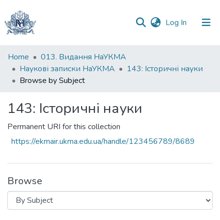
(current)
Log In
Communities
Home
013. Видання НаУКМА
&
Наукові записки НаУКМА
143: Історичні науки
Collections
Browse by Subject
All of DSpace
143: Історичні науки
Permanent URI for this collection
https://ekmair.ukma.edu.ua/handle/123456789/8689
Browse