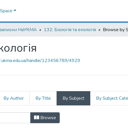
DSpace
 записки НаУКМА
132: Біологія та екологія
Browse by S
екологія
air.ukma.edu.ua/handle/123456789/4929
By Author
By Title
By Subject
By Subject Cat
 екологія by Subject "Ecosystem Res
Browse