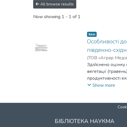
All browse results
Now showing
1 - 1 of 1
Item
Особливості до
південно-схід
(
ТОВ «Аграр Медіа
Здійснено оцінку 
вегетації (травень
продуктивності ек
для щомісячних ви
Show more
дослідження вплив
Cooki
БІБЛІОТЕКА НАУКМА