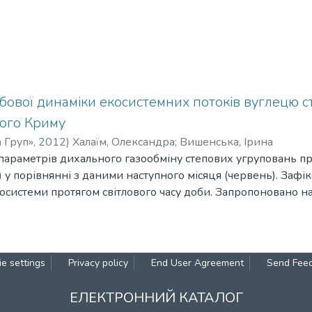
бової динаміки екосистемних потоків вуглецю 
ного Криму
 Груп»
,
2012
)
Халаїм, Олександра
;
Вишенська, Ірина
параметрів дихального газообміну степових угруповань пр
) у порівнянні з даними наступного місяця (червень). Зафі
осистеми протягом світлового часу доби. Запропоновано 
мірювань чистого екосистемного обміну вуглецю та дихан
у змін рівня опадів на вуглецевий цикл трав’яних угрупо
e settings
Privacy policy
End User Agreement
Send Fee
ЕЛЕКТРОННИЙ КАТАЛОГ