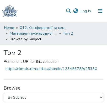
(current)
Log In
Communities
Home
012. Конференції та семінари НаУКМА
&
Матеріали міжнародної науково-практичної конференції "Менеджмент та маркетинг як фактори розвитку бізнесу в умовах економіки відновлення", 18-19 квітня 2023 р.
Том 2
Collections
Browse by Subject
All of DSpace
Том 2
Permanent URI for this collection
https://ekmair.ukma.edu.ua/handle/123456789/25330
Browse