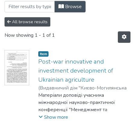
Browsing Том 2 by Subject "agri-food pr
Browse
All browse results
Now showing
1 - 1 of 1
Item
Post-war innovative and
investment development of
Ukrainian agriculture
(
Видавничий дім "Києво-Могилянська
академія"
Матеріали доповіді учасника
,
2023
)
Shubravska, O.
міжнародної науково-практичної
конференції "Менеджмент та
маркетинг як фактори розвитку бізнесу
Show more
в умовах економіки відновлення", м.
Київ, 18-19 квітня 2023 р.