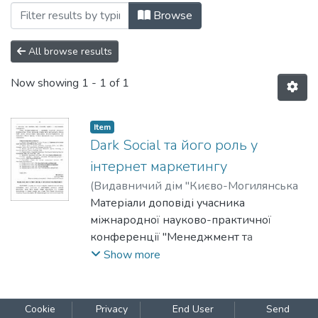
Browsing Том 2 by Subject "Dark Social"
Browse
All browse results
Now showing
1 - 1 of 1
Item
Dark Social та його роль у
інтернет маркетингу
(
Видавничий дім "Києво-Могилянська
академія"
Матеріали доповіді учасника
,
2023
)
Когут, В.
міжнародної науково-практичної
конференції "Менеджмент та
маркетинг як фактори розвитку бізнесу
Show more
в умовах економіки відновлення", м.
Київ, 18-19 квітня 2023 р.
Cookie
Privacy
End User
Send