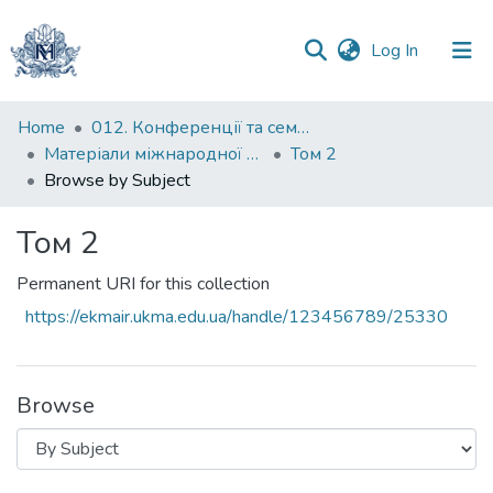
(current)
Log In
Communities
Home
012. Конференції та семінари НаУКМА
&
Матеріали міжнародної науково-практичної конференції "Менеджмент та маркетинг як фактори розвитку бізнесу в умовах економіки відновлення", 18-19 квітня 2023 р.
Том 2
Collections
Browse by Subject
All of DSpace
Том 2
Permanent URI for this collection
https://ekmair.ukma.edu.ua/handle/123456789/25330
Browse