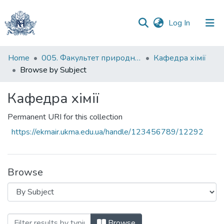
(current)
Log In
Communities
Home
005. Факультет природничих наук
Кафедра хімії
&
Browse by Subject
Collections
Кафедра хімії
All of DSpace
Permanent URI for this collection
https://ekmair.ukma.edu.ua/handle/123456789/12292
Browse
Browsing Кафедра хімії by Subject "4-а
Browse