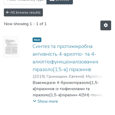
All browse results
Now showing
1 - 1 of 1
Item
Синтез та протимікробна
активність 4-арилтіо- та 4-
алкілтіофункціоналізованих
піразоло[1,5-а] піразинів
(
2019
)
Гринишин, Євгеній
;
Мусійчук, Г.
;
Комаровська-Порохнявець, О.
Взаємодією 4-бромопіразоло[1,5-
a]піразинів із тіофенолами та
піразоло[1,5-a]піразин-4(5Н)-тіонів із
функціоналізованими бромоалканами
Show more
синтезованo нові 4-арилтіо- та 4-
алкілтіопіразоло[1,5-a]піразини. В ряду