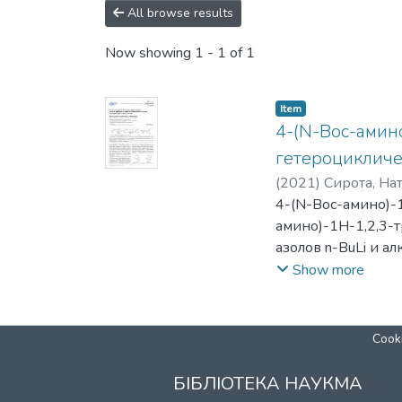
All browse results
Now showing
1 - 1 of 1
Item
4-(N-Boc-амин
гетероцикличес
(
2021
)
Сирота, На
Михаил
4-(N-Boc-амино)-
амино)-1Н-1,2,3-
азолов n-BuLi и 
соответствующие 
Show more
амино)-5-тиоимид
циклоконденсации
имино)-4,8-дигидр
Cooki
БІБЛІОТЕКА НАУКМА