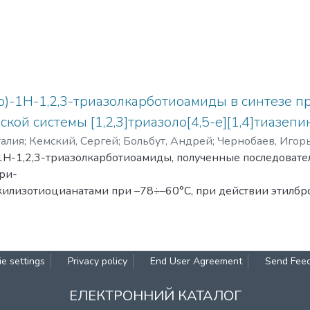
о)-1Н-1,2,3-триазолкарботиоамиды в синтезе 
кой системы [1,2,3]триазоло[4,5-e][1,4]тиазепи
талия
;
Кемский, Сергей
;
Больбут, Андрей
;
Чернобаев, Игор
1Н-1,2,3-триазолкарботиоамиды, полученные последовате
три-
алкилизотиоцианатами при –78÷–60°C, при действии этилб
4-(N-Boc-
аты, которые в насыщенном НCl диоксане подвергаются 
 в 8-(алкил-
о-1Н-[1,2,3]триазоло[4,5-e][1,4]тиазепин-5(6Н)-оны.
e settings
Privacy policy
End User Agreement
Send Fee
ЕЛЕКТРОННИЙ КАТАЛОГ