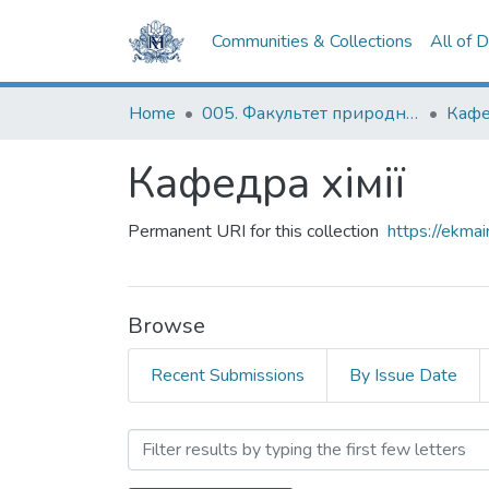
Communities & Collections
All of 
Home
005. Факультет природничих наук
Кафе
Кафедра хімії
Permanent URI for this collection
https://ekm
Browse
Recent Submissions
By Issue Date
Browsing Кафедра хімії b