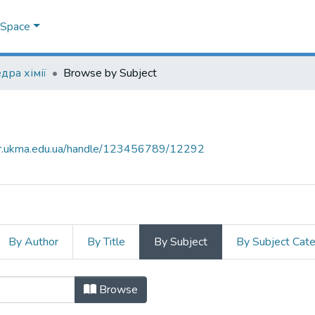
DSpace
дра хімії
Browse by Subject
air.ukma.edu.ua/handle/123456789/12292
By Author
By Title
By Subject
By Subject Cat
y Subject "[1,2,3]триазоло[1,4]тиа
Browse