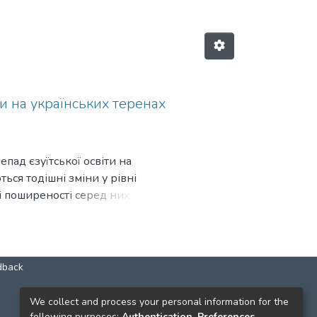
ти на українських теренах
пад єзуїтської освіти на
ься тодішні зміни у рівні
ні поширеності серед них
їхньої творчої спадщини.
dback
КОНТАКТИ
We collect and process your personal information for the
following purposes:
Authentication, Preferences,