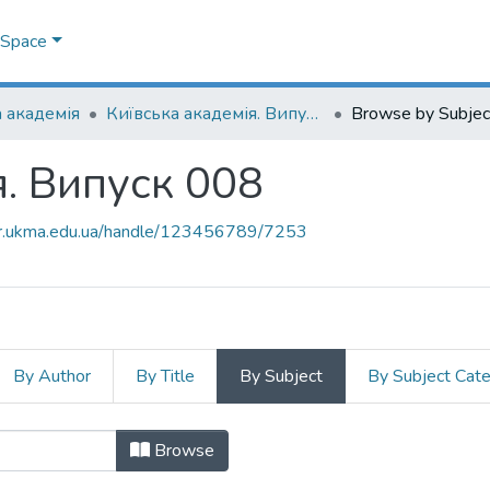
DSpace
 академія
Київська академія. Випуск 008
Browse by Subjec
я. Випуск 008
air.ukma.edu.ua/handle/123456789/7253
By Author
By Title
By Subject
By Subject Cat
ія. Випуск 008 by Subject "викла
Browse