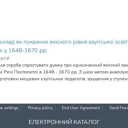
клад як показник якісного рівня єзуїтської осві
ї у 1648-1670 рр.
ергій
ься спроба спростувати думку про однозначний якісний зане
 Речі Посполитої в 1648 - 1670 рр. З цією метою аналізуют
ідготовки місцевих єзуїтських педагогів, зрушення у ступе
мов і досвіду перебування за кордоном, обсяг і структура 
e settings
Privacy policy
End User Agreement
Send Fee
ЕЛЕКТРОННИЙ КАТАЛОГ