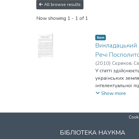
All browse results
Now showing
1 - 1 of 1
Item
Викладацький с
Речі Посполито
(
2010
)
Сєряков, С
У статті здійснюєт
українських землях
інтелектуальної п
знання іноземних 
Show more
Cooki
БІБЛІОТЕКА НАУКМА