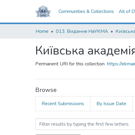
Communities & Collections
All of 
Home
013. Видання НаУКМА
Київська
Київська академі
Permanent URI for this collection
https://ekm
Browse
Recent Submissions
By Issue Date
Browsing Київська академ