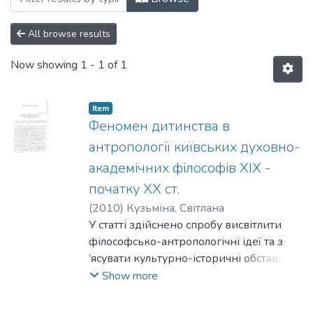
All browse results
Now showing
1 - 1 of 1
Item
Феномен дитинства в
антропології київських духовно-
академічних філософів XIX -
початку XX ст.
(
2010
)
Кузьміна, Світлана
У статті здійснено спробу висвітлити
філософсько-антропологічні ідеї та з
’ясувати культурно-історичні обставини,
що сприяли усвідомленню у київській
Show more
духовно-академічній традиції XIX -
початку X X ст. дитинства як особливого