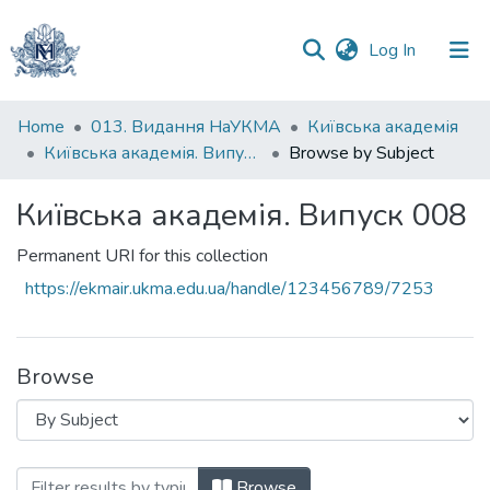
(current)
Log In
Communities
Home
013. Видання НаУКМА
Київська академія
&
Київська академія. Випуск 008
Browse by Subject
Collections
Київська академія. Випуск 008
All of DSpace
Permanent URI for this collection
https://ekmair.ukma.edu.ua/handle/123456789/7253
Browse
Browsing Київська академія. Випуск 008
Browse