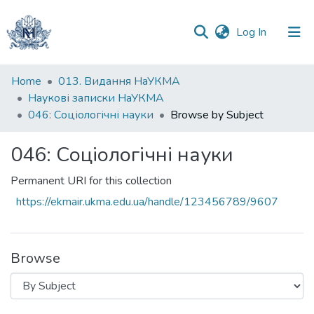
(current)
Log In
Communities
Home
013. Видання НаУКМА
&
Наукові записки НаУКМА
Collections
046: Соціологічні науки
Browse by Subject
All of DSpace
046: Соціологічні науки
Permanent URI for this collection
https://ekmair.ukma.edu.ua/handle/123456789/9607
Browse