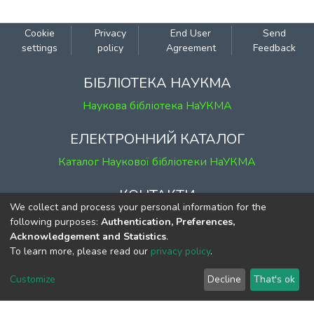
(Київського міжнародного
інституту соціології та Інституту
Cookie
Privacy
End User
Send
соціології HAH України), що
settings
policy
Agreement
Feedback
проводилися впродовж кількох
років.
БІБЛІОТЕКА НАУКМА
Наукова бібліотека НаУКМА
ЕЛЕКТРОННИЙ КАТАЛОГ
Каталог Наукової бібліотеки НаУКМА
КОНТАКТИ
We collect and process your personal information for the
м. Київ, вул. Григорія Сковороди, 2
following purposes:
Authentication, Preferences,
Acknowledgement and Statistics
.
к. 1, к. 120
To learn more, please read our
privacy policy
.
тел.
(044) 463-69-31
ekmair@ukma.edu.ua
Customize
Decline
That's ok