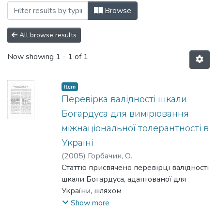
Browsing 046: Соціологічні науки by Su
Browse
All browse results
Now showing
1 - 1 of 1
Item
Перевірка валідності шкали
Богардуса для вимірювання
міжнаціональної толерантності в
Україні
(
2005
)
Горбачик, О.
Статтю присвячено перевірці валідності
шкали Богардуса, адаптованої для
України, шляхом
порівняння результатів досліджень
Show more
двох незалежних дослідницьких груп