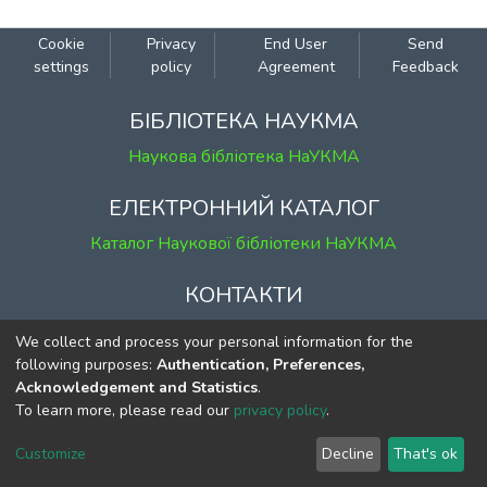
Cookie
Privacy
End User
Send
settings
policy
Agreement
Feedback
БІБЛІОТЕКА НАУКМА
Наукова бібліотека НаУКМА
ЕЛЕКТРОННИЙ КАТАЛОГ
Каталог Наукової бібліотеки НаУКМА
КОНТАКТИ
м. Київ, вул. Григорія Сковороди, 2
We collect and process your personal information for the
к. 1, к. 120
following purposes:
Authentication, Preferences,
Acknowledgement and Statistics
.
тел.
(044) 463-69-31
To learn more, please read our
privacy policy
.
ekmair@ukma.edu.ua
Customize
Decline
That's ok