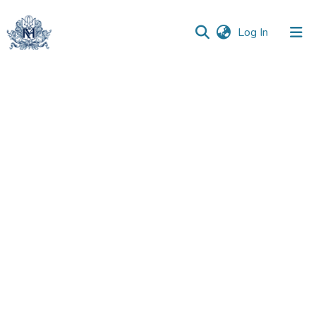
(current)
Log In
Communities
&
Collections
All of DSpace