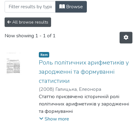
Browsing 081: Економічні науки by Subje
Browse
All browse results
Now showing
1 - 1 of 1
Item
Роль політичних арифметиків у
зародженні та формуванні
статистики
(
2008
)
Галицька, Елеонора
Статтю присвячено історичній ролі
політичних арифметиків у зародженні
та формуванні
теоретичних та методологічних основ
Show more
статистики.