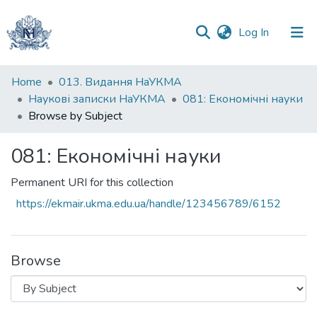
(current)
Log In
Communities
Home
013. Видання НаУКМА
&
Наукові записки НаУКМА
081: Економічні науки
Collections
Browse by Subject
All of DSpace
081: Економічні науки
Permanent URI for this collection
https://ekmair.ukma.edu.ua/handle/123456789/6152
Browse