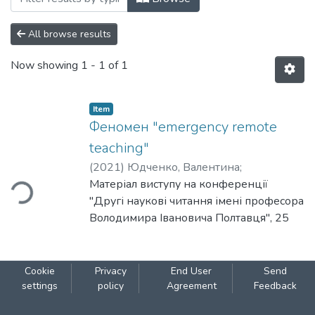
All browse results
Now showing
1 - 1 of 1
Item
Феномен "emergency remote
teaching"
(
2021
)
Юдченко, Валентина
;
Бондаренко, Наталія
Матеріал виступу на конференції
ding...
"Другі наукові читання імені професора
Володимира Івановича Полтавця", 25
лютого 2021, Київ.
Cookie
Privacy
End User
Send
settings
policy
Agreement
Feedback