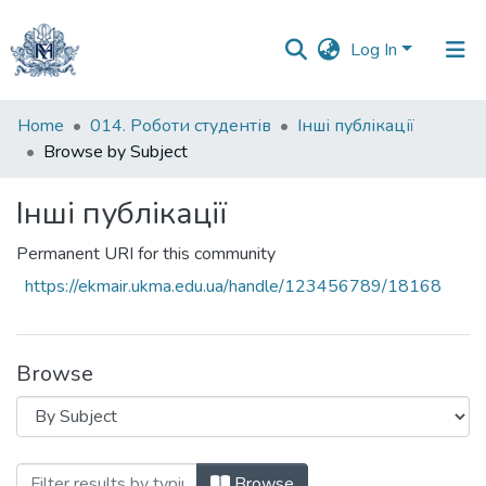
Log In
Communities
Home
014. Роботи студентів
Інші публікації
&
Browse by Subject
Collections
Інші публікації
All of DSpace
Permanent URI for this community
https://ekmair.ukma.edu.ua/handle/123456789/18168
Browse
Browsing Інші публікації by Subject ""
Browse