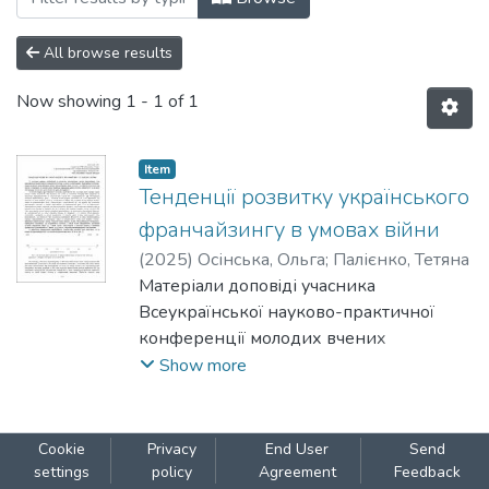
All browse results
Now showing
1 - 1 of 1
Item
Тенденції розвитку українського
франчайзингу в умовах війни
(
2025
)
Осінська, Ольга
;
Палієнко, Тетяна
Матеріали доповiді учасника
Всеукраїнської науково-практичної
конференції молодих вчених
"Актуальні соціально-економічні
Show more
проблеми в умовах невизначеності", що
відбулася 18 квітня 2025 р.
Cookie
Privacy
End User
Send
settings
policy
Agreement
Feedback