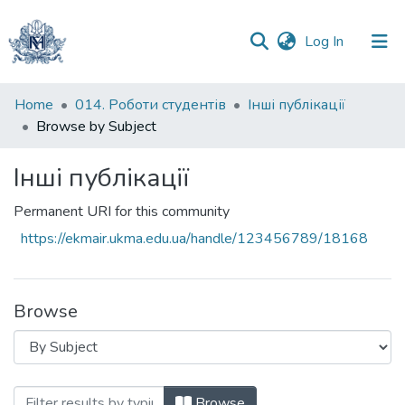
(current)
Log In
Communities
Home
014. Роботи студентів
Інші публікації
&
Browse by Subject
Collections
Інші публікації
All of DSpace
Permanent URI for this community
https://ekmair.ukma.edu.ua/handle/123456789/18168
Browse
Browsing Інші публікації by Subject ""д
Browse