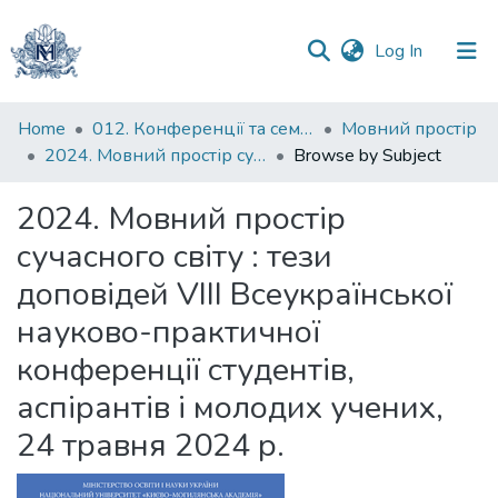
(current)
Log In
Communities
Home
012. Конференції та семінари НаУКМА
Мовний простір
&
2024. Мовний простір сучасного світу : тези доповідей VIII Всеукраїнської науково-практичної конференції студентів, аспірантів і молодих учених, 24 травня 2024 р.
Browse by Subject
Collections
2024. Мовний простір
All of DSpace
сучасного світу : тези
доповідей VIII Всеукраїнської
науково-практичної
конференції студентів,
аспірантів і молодих учених,
24 травня 2024 р.