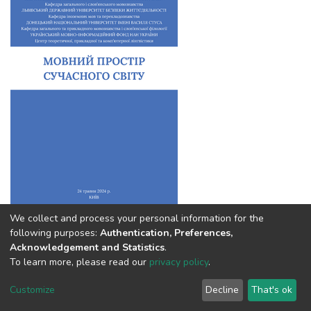
We collect and process your personal information for the
following purposes:
Authentication, Preferences,
Permanent URI for this collection
Acknowledgement and Statistics
.
https://ekmair.ukma.edu.ua/handle/123456789/31434
To learn more, please read our
privacy policy
.
Збірник укладено за матеріалами VIII Всеукраїнської
Customize
Decline
That's ok
наукової конференції студентів, аспірантів і молодих