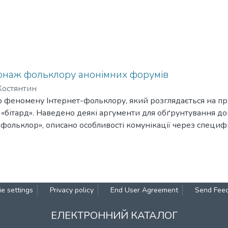
сонаж фольклору анонімних форумів
Костянтин
 феномену Інтернет-фольклору, який розглядається на пр
«бітард». Наведено деякі аргументи для обґрунтування д
-фольклор», описано особливості комунікації через специ
рд, а також процес формування фольклору іміджборд. Про
ольклору – персонаж «бітард», як відображення досвіду ко
ачальні риси та головні характеристики.
e settings
Privacy policy
End User Agreement
Send Fee
ЕЛЕКТРОННИЙ КАТАЛОГ