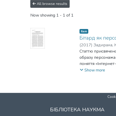
All browse results
Now showing
1 - 1 of 1
Item
Бітард як пер
(
2017
)
Задирака, 
Статтю присвячено
образу персонажа 
поняття «Інтернет
форумів – іміджбо
Show more
елементів цього ф
Описано його визн
Cooki
БІБЛІОТЕКА НАУКМА