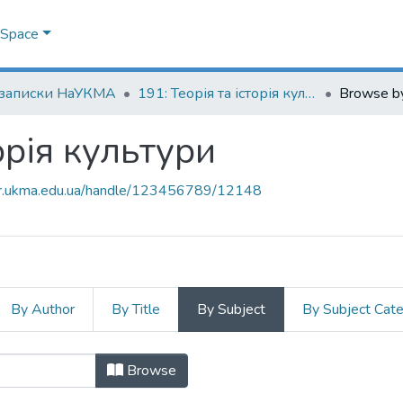
DSpace
 записки НаУКМА
191: Теорія та історія культури
Browse by
торія культури
air.ukma.edu.ua/handle/123456789/12148
By Author
By Title
By Subject
By Subject Cat
історія культури by Subject "anony
Browse