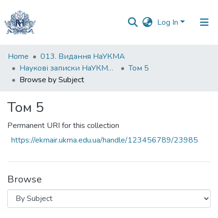
Log In
Communities
Home
013. Видання НаУКМА
&
Наукові записки НаУКМА. Біологія та екологія
Том 5
Collections
Browse by Subject
All of DSpace
Том 5
Permanent URI for this collection
https://ekmair.ukma.edu.ua/handle/123456789/23985
Browse