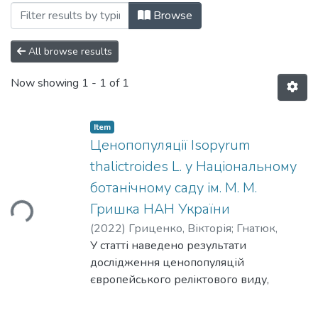
Browsing Том 5 by Subject "ex situ conse
Browse
All browse results
Now showing
1 - 1 of 1
Item
Ценопопуляції Isopyrum
thalictroides L. у Національному
ботанічному саду ім. М. М.
Гришка НАН України
ading...
(
2022
)
Гриценко, Вікторія
;
Гнатюк,
Алла
У статті наведено результати
;
Рак, Олександр
;
Гапоненко,
Микола
дослідження ценопопуляцій
європейського реліктового виду,
регіонально рідкісного декоративного
весняного ефемероїда Isopyrum