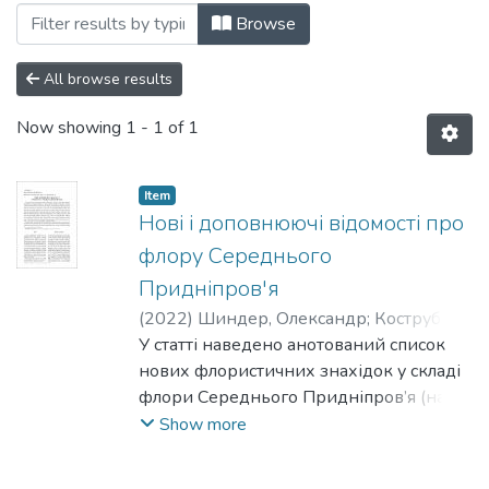
Browsing Том 5 by Subject "alien plants
Browse
All browse results
Now showing
1 - 1 of 1
Item
Нові і доповнюючі відомості про
флору Середнього
Придніпров'я
(
2022
)
Шиндер, Олександр
;
Коструба,
Тетяна
У статті наведено анотований список
;
Чорна, Галина
;
Коломійчук,
Віталій
нових флористичних знахідок у складі
флори Середнього Придніпров’я (на
території Черкаської та прилеглих
Show more
районів Київської і Полтавської
областей), як аборигенних