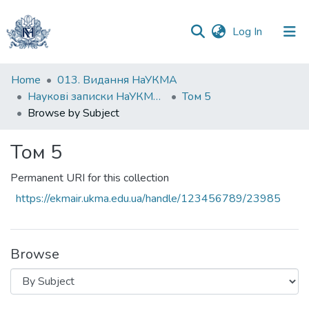
(current)
Log In
Communities
Home
013. Видання НаУКМА
&
Наукові записки НаУКМА. Біологія та екологія
Том 5
Collections
Browse by Subject
All of DSpace
Том 5
Permanent URI for this collection
https://ekmair.ukma.edu.ua/handle/123456789/23985
Browse