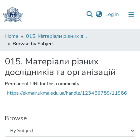
(current)
Log In
Communities
Home
015. Матеріали різних дослідників та організацій
&
Browse by Subject
Collections
015. Матеріали різних
All of DSpace
дослідників та організацій
Permanent URI for this community
https://ekmair.ukma.edu.ua/handle/123456789/11986
Browse