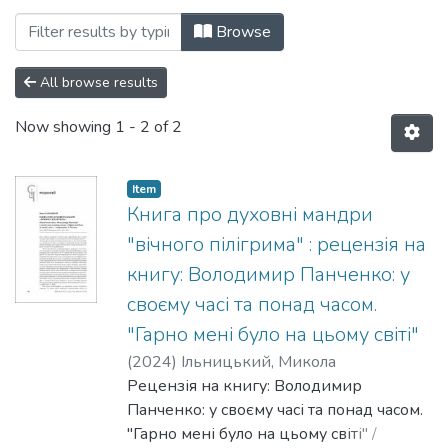
Browsing 015. Матеріали різних дослід
Browse
All browse results
Now showing
1 - 2 of 2
Item
Книга про духовні мандри
"вічного пілігрима" : рецензія на
книгу: Володимир Панченко: у
своєму часі та понад часом.
"Гарно мені було на цьому світі"
(
2024
)
Ільницький, Микола
Рецензія на книгу: Володимир
Панченко: у своєму часі та понад часом.
"Гарно мені було на цьому світі" /