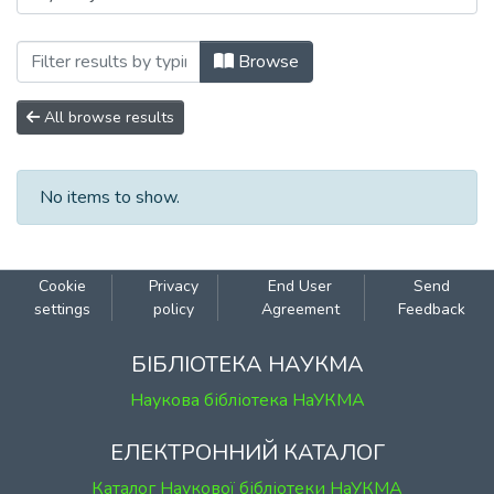
Browsing 063: Філософія та релігієзнав
Browse
All browse results
No items to show.
Cookie
Privacy
End User
Send
settings
policy
Agreement
Feedback
БІБЛІОТЕКА НАУКМА
Наукова бібліотека НаУКМА
ЕЛЕКТРОННИЙ КАТАЛОГ
Каталог Наукової бібліотеки НаУКМА