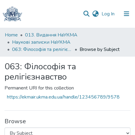
(current)
Log In
Communities
Home
013. Видання НаУКМА
&
Наукові записки НаУКМА
Collections
063: Філософія та релігієзнавство
Browse by Subject
All of DSpace
063: Філософія та
релігієзнавство
Permanent URI for this collection
https://ekmair.ukma.edu.ua/handle/123456789/9578
Browse