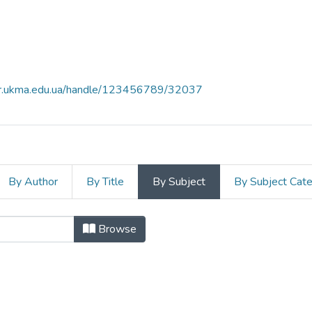
air.ukma.edu.ua/handle/123456789/32037
By Author
By Title
By Subject
By Subject Cat
t "candidate state"
Browse