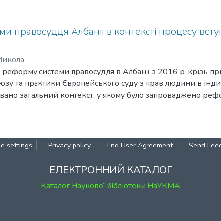
и правосуддя Албанії в контексті процесу вст
Микола
то реформу системи правосуддя в Албанії з 2016 р. крізь п
зу та практики Європейського суду з прав людини в інди
овано загальний контекст, у якому було запроваджено ре
 розглянуто основні її елементи. У другій частині про-анал
у з прав людини щодо процесу реформи системи правосудд
каргами суддів та прокурорів, звільнених зі своїх посад 
рема, розглянуто такі аспекти: статус органів, створених для
e settings
Privacy policy
End User Agreement
Send Fee
незалежність та неупередженість; пропорційність втручанн
я має на меті оцінити вплив рішень у конкретних справах 
ЕЛЕКТРОННИЙ КАТАЛОГ
ру вступу Албанії та інших держав-кандидатів до Європе
Каталог Наукової бібліотеки НаУКМА
мані в індивідуальних справах щодо реформи системи прав
но ширшому контексті процедури вступу до Європейського