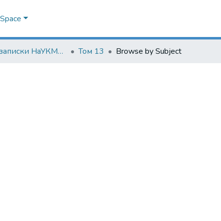
DSpace
Наукові записки НаУКМА. Юридичні науки
Том 13
Browse by Subject