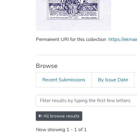
Permanent URI for this collection
https://ekm
Browse
Recent Submissions
By Issue Date
Browsing Том 13 by Subjec
All browse results
Now showing
1 - 1 of 1