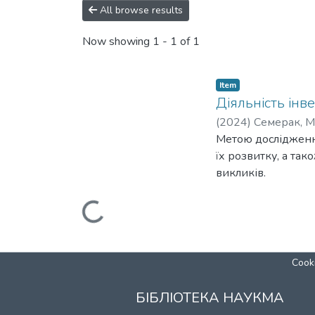
All browse results
Now showing
1 - 1 of 1
Item
Діяльність інве
(
2024
)
Семерак, М
Метою дослідження
їх розвитку, а та
викликів.
Loading...
Cooki
БІБЛІОТЕКА НАУКМА