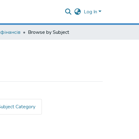
Log In
фінансів
Browse by Subject
Subject Category
rtners""