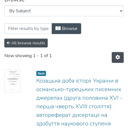
Browsing 07.00.06 - історіографія, дж
Browse
All browse results
Now showing
1 - 1 of 1
Item
Козацька доба історії України в
османсько-турецьких писемних
джерелах (друга половина XVI -
перша чверть XVIII століття):
автореферат дисертації на
здобуття наукового ступеня