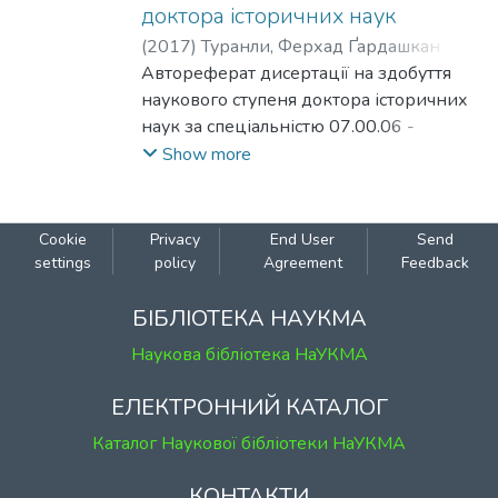
доктора історичних наук
(
2017
)
Туранли, Ферхад Ґардашкан
Оглу
Автореферат дисертації на здобуття
наукового ступеня доктора історичних
наук за спеціальністю 07.00.06 -
історіографія, джерелознавство та
Show more
спеціальні історичні дисципліни. -
Київський національний університет
імені Тараса Шевченка, Міністерство
Cookie
Privacy
End User
Send
освіти і науки України. - К., 2017.
settings
policy
Agreement
Feedback
У дисертації на основі османсько-
турецьких писемних джерел, а також
БІБЛІОТЕКА НАУКМА
кримськотатарських документів та
Наукова бібліотека НаУКМА
літописів вперше комплексно
аналізується значення їх
ЕЛЕКТРОННИЙ КАТАЛОГ
інформаційних ресурсів для
Каталог Наукової бібліотеки НаУКМА
досліджень з історії козацько-
гетьманської України другої половини
КОНТАКТИ