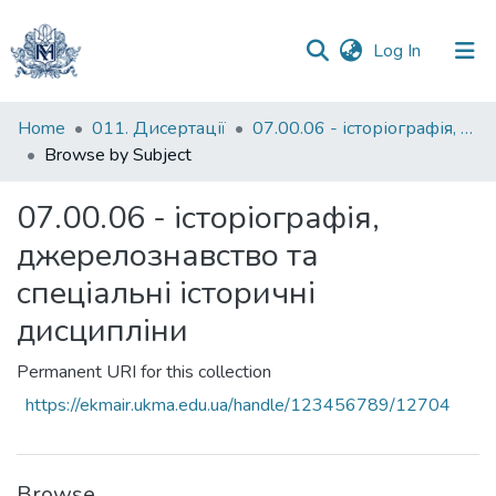
(current)
Log In
Communities
Home
011. Дисертації
07.00.06 - історіографія, джерелознавство та спеціальні історичні дисципліни
&
Browse by Subject
Collections
07.00.06 - історіографія,
All of DSpace
джерелознавство та
спеціальні історичні
дисципліни
Permanent URI for this collection
https://ekmair.ukma.edu.ua/handle/123456789/12704
Browse