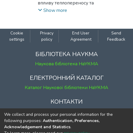
впливу теплопереносу та
термоповзучості скелета грунту.
Show more
Числовий разе’язок відповідної
одновимірної крайової задачі знайдено
методом скінченних різниць.
Cookie
Privacy
End User
Send
Проведено ряд числових
settings
policy
Agreement
Feedback
експериментів.
БІБЛІОТЕКА НАУКМА
Наукова бібліотека НаУКМА
ЕЛЕКТРОННИЙ КАТАЛОГ
Каталог Наукової бібліотеки НаУКМА
КОНТАКТИ
м. Київ, вул. Григорія Сковороди, 2
We collect and process your personal information for the
к. 1, к. 120
following purposes:
Authentication, Preferences,
Acknowledgement and Statistics
.
тел.
(044) 463-69-31