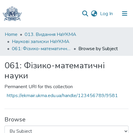
(current)
Log In
Communities
Home
013. Видання НаУКМА
&
Наукові записки НаУКМА
Collections
061: Фізико-математичні науки
Browse by Subject
All of DSpace
061: Фізико-математичні
науки
Permanent URI for this collection
https://ekmair.ukma.edu.ua/handle/123456789/9581
Browse