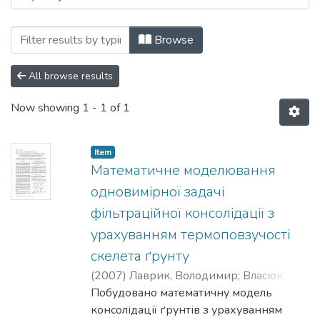
Browsing 061: Фізико-математичні наук
Browse
All browse results
Now showing
1 - 1 of 1
Item
Математичне моделювання
одновимірної задачі
фільтраційної консолідації з
урахуванням термоповзучості
скелета ґрунту
(
2007
)
Лаврик, Володимир
;
Власюк,
Анатолій.
Побудовано математичну модель
;
Мартинюк, Петро.
;
Герасимчук, В’ячеслав.
консолідації ґрунтів з урахуванням