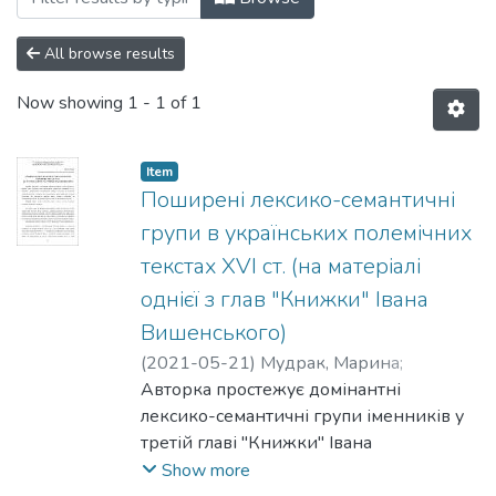
All browse results
Now showing
1 - 1 of 1
Item
Поширені лексико-семантичні
групи в українських полемічних
текстах XVI ст. (на матеріалі
однієї з глав "Книжки" Івана
Вишенського)
(
2021-05-21
)
Мудрак, Марина
;
Пальчевська, Олександра
Авторка простежує домінантні
лексико-семантичні групи іменників у
третій главі "Книжки" Івана
Вишенського, українського полеміста
Show more