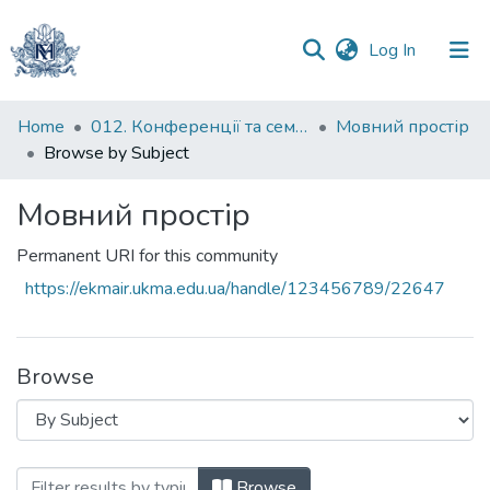
(current)
Log In
Communities
Home
012. Конференції та семінари НаУКМА
Мовний простір
&
Browse by Subject
Collections
Мовний простір
All of DSpace
Permanent URI for this community
https://ekmair.ukma.edu.ua/handle/123456789/22647
Browse
Browsing Мовний простір by Subject "a
Browse