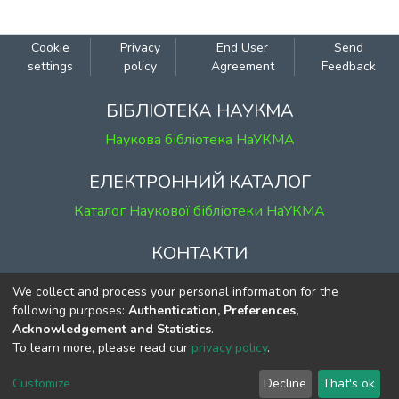
16 ст. Яскравий і різноманітний
ілюстративний матеріал (іменники на
позначення побутових деталей,
Cookie
Privacy
End User
Send
елементів одягу, назв тварин,
settings
policy
Agreement
Feedback
найменування осіб за їхньою діяльністю
та соціальними станами тощо) засвідчує
БІБЛІОТЕКА НАУКМА
багатство та неоднорідність лексики,
Наукова бібліотека НаУКМА
яку використовує полеміст для
аргументації своїх тез.
ЕЛЕКТРОННИЙ КАТАЛОГ
Каталог Наукової бібліотеки НаУКМА
КОНТАКТИ
м. Київ, вул. Григорія Сковороди, 2
We collect and process your personal information for the
к. 1, к. 120
following purposes:
Authentication, Preferences,
Acknowledgement and Statistics
.
тел.
(044) 463-69-31
To learn more, please read our
privacy policy
.
ekmair@ukma.edu.ua
Customize
Decline
That's ok