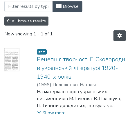
Browsing 017: Філологія by Subject "1
Browse
All browse results
Now showing
1 - 1 of 1
Item
Рецепція творчості Г. Сковороди
в українській літературі 1920-
1940-х років
(
1999
)
Пелешенко, Наталія
Ha матеріалі творів українських
письменників М. Івченка, В. Поліщука,
П. Тичини доводиться, що культура
українського бароко взагалі та постать її
Show more
яскравого представника, філософа і
поета Григорія Сковороди, зокрема,