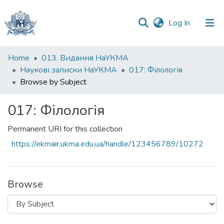
(current)
Log In
Communities
Home
013. Видання НаУКМА
&
Наукові записки НаУКМА
017: Філологія
Collections
Browse by Subject
All of DSpace
017: Філологія
Permanent URI for this collection
https://ekmair.ukma.edu.ua/handle/123456789/10272
Browse