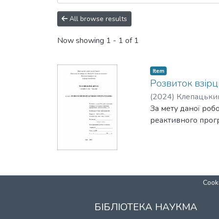
All browse results
Now showing
1 - 1 of 1
Item
Розвиток взір
(
2024
)
Клепацький
За мету даної роб
реактивного прог
Cooki
БІБЛІОТЕКА НАУКМА