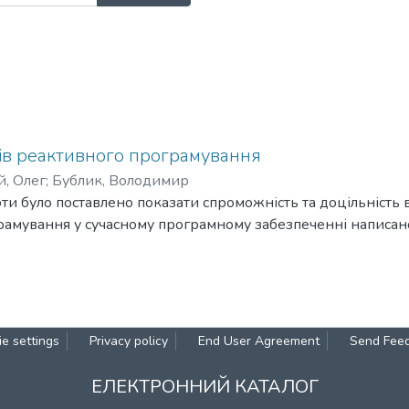
ців реактивного програмування
, Олег
;
Бублик, Володимир
оти було поставлено показати спроможність та доцільність
рамування у сучасному програмному забезпеченні написа
e settings
Privacy policy
End User Agreement
Send Fee
ЕЛЕКТРОННИЙ КАТАЛОГ