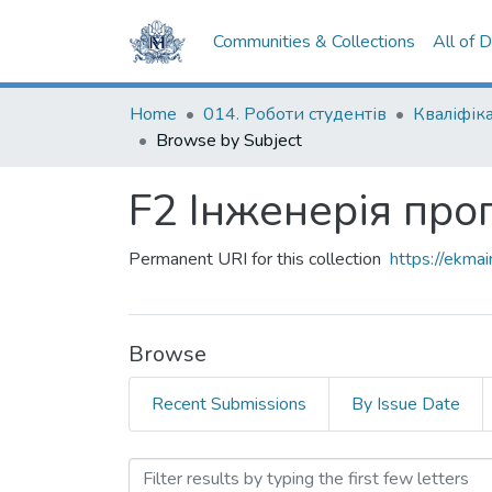
Communities & Collections
All of 
Home
014. Роботи студентів
Browse by Subject
F2 Інженерія про
Permanent URI for this collection
https://ekm
Browse
Recent Submissions
By Issue Date
Browsing F2 Інженерія пр