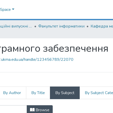
DSpace
Кваліфікаційні випускні роботи здобувачів вищої освіти бакалаврських програм
Факультет інформатики
Кафедра м
грамного забезпечення
air.ukma.edu.ua/handle/123456789/22070
By Author
By Title
By Subject
By Subject Cat
ограмного забезпечення by Subject
Browse