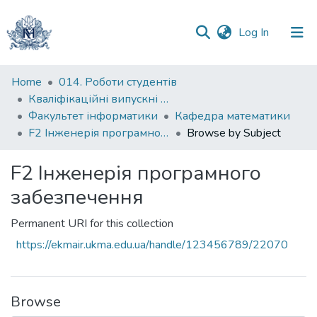
(current)
Log In
Communities
Home
014. Роботи студентів
&
Кваліфікаційні випускні роботи здобувачів вищої освіти бакалаврських програм
Collections
Факультет інформатики
Кафедра математики
F2 Інженерія програмного забезпечення
Browse by Subject
All of DSpace
F2 Інженерія програмного
забезпечення
Permanent URI for this collection
https://ekmair.ukma.edu.ua/handle/123456789/22070
Browse