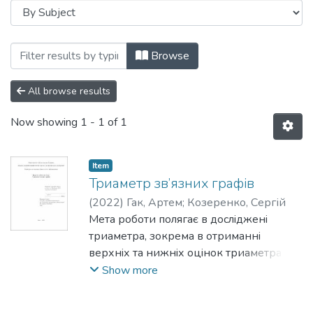
Browsing F2 Інженерія програмного за
Browse
All browse results
Now showing
1 - 1 of 1
Item
Триаметр зв’язних графiв
(
2022
)
Гак, Артем
;
Козеренко, Сергій
Мета роботи полягає в дослiдженi
триаметра, зокрема в отриманнi
верхнiх та нижнiх оцiнок триаметра в
термiнах рiзних графовим параметрiв.
Show more
Окремо розглядаються оцiнки
триаметра дерев в термiнах кiлькостi