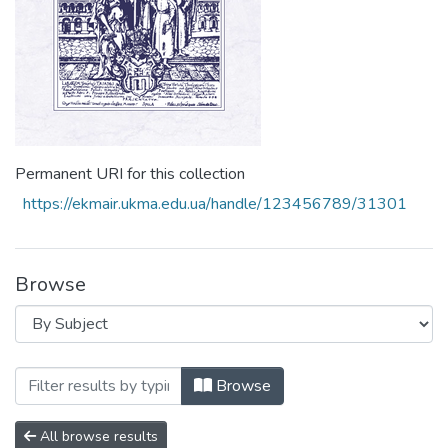
Permanent URI for this collection
https://ekmair.ukma.edu.ua/handle/123456789/31301
Browse
Browsing Том 7 by Subject "pathogen eff
Browse
All browse results