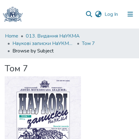
(current)
Log In
Communities
Home
013. Видання НаУКМА
&
Наукові записки НаУКМА. Біологія та екологія
Том 7
Collections
Browse by Subject
All of DSpace
Том 7