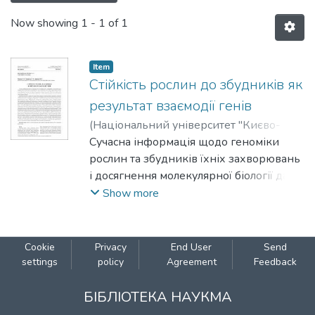
Now showing
1 - 1 of 1
Item
Стійкість рослин до збудників як
результат взаємодії генів
(
Національний університет "Києво-
Могилянська академія"
Сучасна інформація щодо геноміки
,
2024
)
Павлюк,
Дарина
рослин та збудників їхніх захворювань
;
Терновська,Тамара
;
Антонюк,
Максим
і досягнення молекулярної біології дали
змогу констатувати участь продуктів
Show more
генів, білків, в організації складних
молекулярних комплексів, які
збираються для реалізації певної
Cookie
Privacy
End User
Send
ознаки фенотипу. Ознака стійкість/
settings
policy
Agreement
Feedback
чутливість рослини до певного
біотичного чинника цікава ще й тим,
БІБЛІОТЕКА НАУКМА
що відбувається взаємодія не лише між