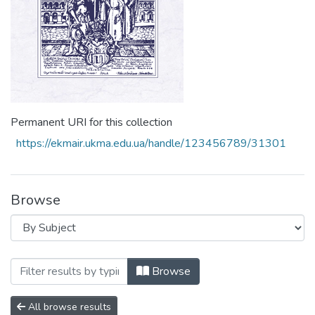
Permanent URI for this collection
https://ekmair.ukma.edu.ua/handle/123456789/31301
Browse
Browsing Том 7 by Subject "Forest Office
Browse
All browse results