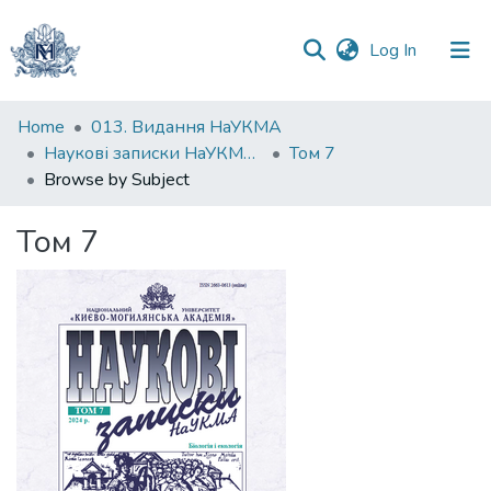
(current)
Log In
Communities
Home
013. Видання НаУКМА
&
Наукові записки НаУКМА. Біологія та екологія
Том 7
Collections
Browse by Subject
All of DSpace
Том 7