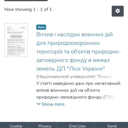
Now showing
1 - 1 of 1
Item
Вплив і наслідки воєнних дій
для природоохоронних
територій та об’єктів природно-
заповідного фонду в межах
земель ДП "Ліси України"
(
Національний університет "Києво-
Могилянська академія"
У статті наведено дані про негативний
,
2024
)
Болоховець, Юрій
вплив воєнних дій на об’єкти
;
Лицур, Ігор
;
Шеремет, Іван
природно-заповідного фонду (ПЗФ),
;
Рак, Олександр
;
Партика, Наталія
що перебувають в управлінні ДП "Ліси
Show more
України", в межах лісових офісів станом
на 1 березня 2024 р. Вплив воєнних
дій на об’єкти ПЗФ було проаналізовано
Cookie
Privacy
End User
Send