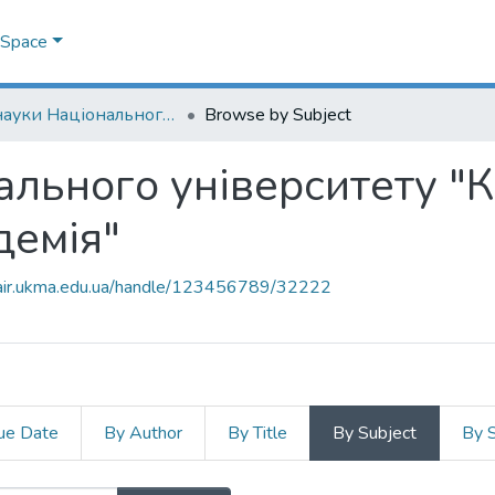
DSpace
Дні науки Національного університету "Києво-Могилянська академія"
Browse by Subject
ального університету "
демія"
mair.ukma.edu.ua/handle/123456789/32222
ue Date
By Author
By Title
By Subject
By 