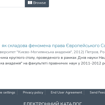
нального університету "Києво-Мог
Browse
у" як складова феномена права Європейського С
верситет "Києво-Могилянська академія"
,
2012
)
Петров, Р
сника круглого столу, проведеного в рамках Днів науки На
а академія" на факультеті правничих наук у 2011-2012 р
e settings
Privacy policy
End User Agreement
Send Fee
ЕЛЕКТРОННИЙ КАТАЛОГ