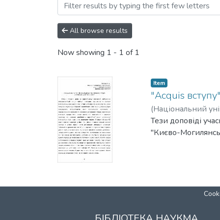
Browsing Дні науки Націо
All browse results
Now showing
1 - 1 of 1
Item
"Acquis вступ
(
Національний уні
Тези доповіді уча
"Києво-Могилянськ
Cooki
БІБЛІОТЕКА НАУКМА