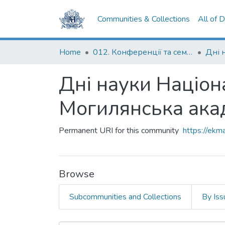
Communities & Collections
All of 
Home
012. Конференції та семінари НаУКМА
Дні науки Націон
Могилянська ака
Permanent URI for this community
https://ek
Browse
Subcommunities and Collections
By Iss