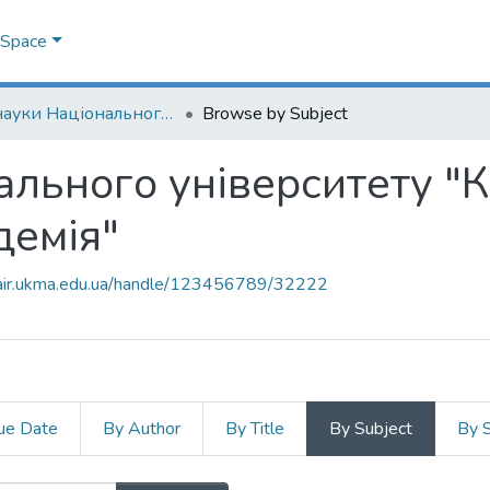
DSpace
Дні науки Національного університету "Києво-Могилянська академія"
Browse by Subject
ального університету "
демія"
mair.ukma.edu.ua/handle/123456789/32222
ue Date
By Author
By Title
By Subject
By 