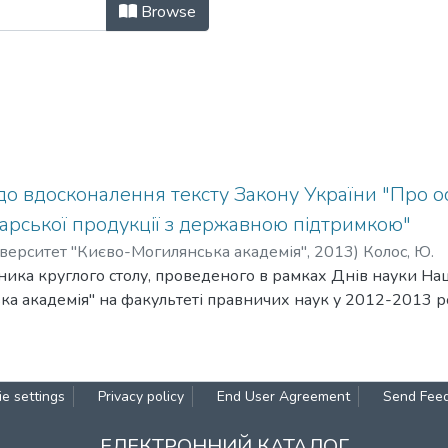
нального університету "Києво-Мог
Browse
о вдосконалення тексту Закону України "Про о
арської продукції з державною підтримкою"
верситет "Києво-Могилянська академія"
,
2013
)
Колос, Ю.
сника круглого столу, проведеного в рамках Днів науки На
а академія" на факультеті правничих наук у 2012-2013 р
e settings
Privacy policy
End User Agreement
Send Fee
ЕЛЕКТРОННИЙ КАТАЛОГ