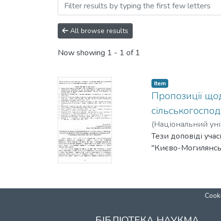
Browsing Дні науки Націо
All browse results
Now showing
1 - 1 of 1
Item
Пропозиції щод
сільськогоспод
(
Національний уні
Тези доповіді уча
"Києво-Могилянськ
Cooki
БІБЛІОТЕКА НАУКМА