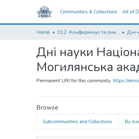
Communities & Collections
All of 
Home
012. Конференції та семінари НаУКМА
Дні науки Націон
Могилянська ака
Permanent URI for this community
https://ek
Browse
Subcommunities and Collections
By Iss