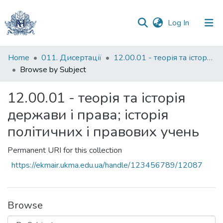
(current)
Log In
Communities
Home
011. Дисертації
12.00.01 - теорія та історія держави і права; історія політичних і правових учень
&
Browse by Subject
Collections
12.00.01 - теорія та історія
All of DSpace
держави і права; історія
політичних і правових учень
Permanent URI for this collection
https://ekmair.ukma.edu.ua/handle/123456789/12087
Browse