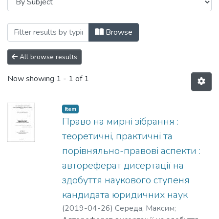
Browsing 12.00.01 - теорія та історія д
Browse
All browse results
Now showing
1 - 1 of 1
Item
Право на мирні зібрання :
теоретичні, практичні та
порівняльно-правові аспекти :
автореферат дисертації на
здобуття наукового ступеня
кандидата юридичних наук
(
2019-04-26
)
Середа, Максим
;