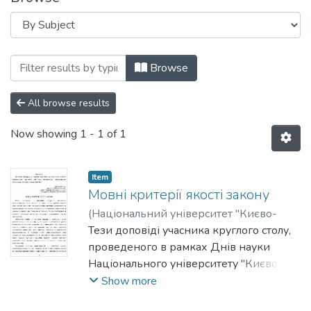
Browsing Дні науки Національного уні
Browse
All browse results
Now showing
1 - 1 of 1
Item
Мовні критерії якості закону
(
Національний університет "Києво-
Могилянська академія"
Тези доповіді учасника круглого столу,
,
2012
)
Артикуца, Наталія
проведеного в рамках Днів науки
Національного університету "Києво-
Могилянська академія" на факультеті
Show more
правничих наук у 2011-2012 роках.