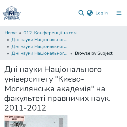
(current)
Log In
Communities
Home
012. Конференції та семінари НаУКМА
&
Дні науки Національного університету "Києво-Могилянська академія"
Collections
Дні науки Національного університету "Києво-Могилянська академія" на факультеті правничих наук
Дні науки Національного університету "Києво-Могилянська академія" на факультеті правничих наук. 2011-2012
Browse by Subject
All of DSpace
Дні науки Національного
університету "Києво-
Могилянська академія" на
факультеті правничих наук.
2011-2012