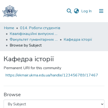
(current)
Log In
Communities
Home
014. Роботи студентів
&
Кваліфікаційні випускні роботи здобувачів вищої освіти бакалаврських програм
Collections
Факультет гуманітарних наук
Кафедра історії
Browse by Subject
All of DSpace
Кафедра історії
Permanent URI for this community
https://ekmair.ukma.edu.ua/handle/123456789/17467
Browse