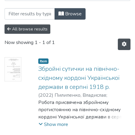
Browsing Кафедра історії by Subject ""т
Browse
All browse results
Now showing
1 - 1 of 1
Item
Збройні сутички на північно-
східному кордоні Української
держави в серпні 1918 р.
(
2022
)
Пилипенко, Владислав
;
Скальський, Віталій
Робота присвячена збройному
протистоянню на північно-східному
кордоні Української держави в серпні
1918 р. Головною метою дослідження є
Show more
опис боїв та сутичок на північно-