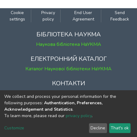
східному кордоні Української держави
в серпні 1918. В поданій роботі
Cookie
Privacy
End User
Send
зроблено спробу висвітлити згадані
settings
policy
Agreement
Feedback
збройні протистояння без надання
переваги будь-якій зі сторін, на підставі
БІБЛІОТЕКА НАУКМА
залучення джерел усіх сторін конфлікту
Наукова бібліотека НаУКМА
– української, німецької та радянської.
З метою поглибленого вивчення теми,
ЕЛЕКТРОННИЙ КАТАЛОГ
вперше вводяться в науковий обіг
Каталог Наукової бібліотеки НаУКМА
окремі джерела і документи учасників
конфлікту: Німецької імператорської
КОНТАКТИ
армії, Державної варти, більшовиків.
Серед них: документи військових і
м. Київ, вул. Григорія Сковороди, 2
We collect and process your personal information for the
цивільних структур (Оперативного і
к. 1, к. 120
following purposes:
Authentication, Preferences,
Генерального штабів Української
Acknowledgement and Statistics
.
тел.
(044) 463-69-31
держави, звітів місцевих старост,
To learn more, please read our
privacy policy
.
ekmair@ukma.edu.ua
документи більшовицьких ревкомів та
штабів), тогочасна періодика (газети, що
Customize
Decline
That's ok
видавалися на терені Чернігівської