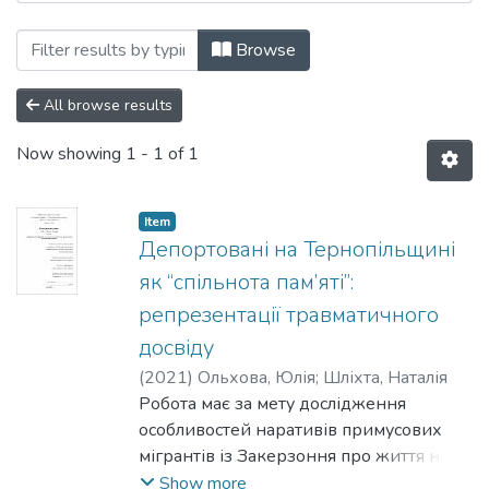
Browsing Кафедра історії by Subject ""
Browse
All browse results
Now showing
1 - 1 of 1
Item
Депортовані на Тернопільщині
як “спільнота пам’яті”:
репрезентації травматичного
досвіду
(
2021
)
Ольхова, Юлія
;
Шліхта, Наталія
Робота має за мету дослідження
особливостей наративів примусових
мігрантів із Закерзоння про життя на
етнічних теренах, депортацію та
Show more