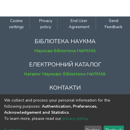
подальше пристосування до нових умов
проживання на Тернопільщині. Задля
досягнення мети в роботі
Cookie
Privacy
End User
Send
схарактеризований контекст
settings
policy
Agreement
Feedback
формування "спільноти пам’яті",
визначено патерни "пригадування" про
БІБЛІОТЕКА НАУКМА
травматичні події та реконструйовано
Наукова бібліотека НаУКМА
"офіційний переселенський наратив",
творений суспільно-культурними
ЕЛЕКТРОННИЙ КАТАЛОГ
об’єднаннями переселенців. Усі
Каталог Наукової бібліотеки НаУКМА
висновки базовані на комплексному
аналізі джерел усної історії, спогадів, а
КОНТАКТИ
також опублікованої та неопублікованої
документації. У роботі також
м. Київ, вул. Григорія Сковороди, 2
We collect and process your personal information for the
простежено процес творення "місць
к. 1, к. 120
following purposes:
Authentication, Preferences,
пам’яті" переселенськими об’єднаннями
Acknowledgement and Statistics
.
тел.
(044) 463-69-31
та проаналізовано комеморативні
To learn more, please read our
privacy policy
.
ekmair@ukma.edu.ua
практики з ціллю окреслення канону