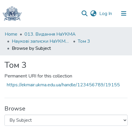
(current)
Log In
Communities
Home
013. Видання НаУКМА
&
Наукові записки НаУКМА. Комп'ютерні науки
Том 3
Collections
Browse by Subject
All of DSpace
Том 3
Permanent URI for this collection
https://ekmair.ukma.edu.ua/handle/123456789/19155
Browse