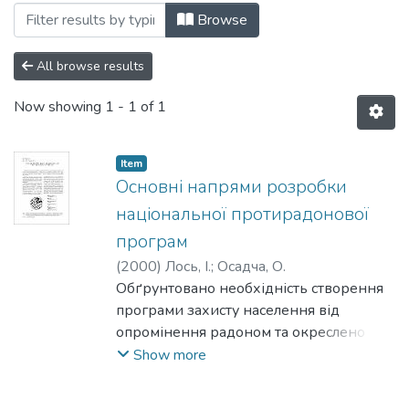
Browsing 018: Біологія та екологія by Su
Browse
All browse results
Now showing
1 - 1 of 1
Item
Основні напрями розробки
національної протирадонової
програм
(
2000
)
Лось, І.
;
Осадча, О.
Обґрунтовано необхідність створення
програми захисту населення від
опромінення радоном та окреслено
основні напрями її розробки.
Show more
Проаналізовано існуючу нормативно-
правову базу; на прикладі зарубіжного