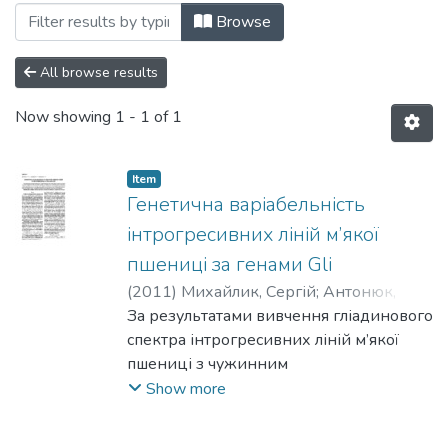
Browsing 119: Біологія та екологія by Sub
Browse
All browse results
Now showing
1 - 1 of 1
Item
Генетична варіабельність
інтрогресивних ліній м’якої
пшениці за генами Gli
(
2011
)
Михайлик, Сергій
;
Антонюк,
Максим
За результатами вивчення гліадинового
;
Терновська, Тамара
спектра інтрогресивних ліній м’якої
пшениці з чужинним
генетичним матеріалом від видів
Show more
Aegilops speltoides