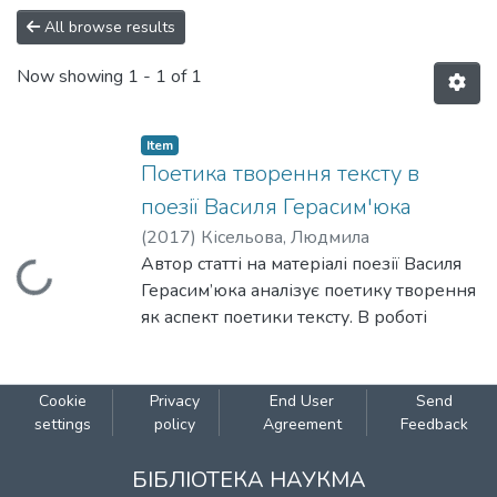
All browse results
Now showing
1 - 1 of 1
Item
Поетика творення тексту в
поезії Василя Герасим'юка
(
2017
)
Кісельова, Людмила
Loading...
Автор статті на матеріалі поезії Василя
Герасим’юка аналізує поетику творення
як аспект поетики тексту. В роботі
простежено процес взаємотворення
автора та його поетичного тексту.
З’ясовано, чому два види гуцульських
Cookie
Privacy
End User
Send
народно-художніх промислів – "кахлі"
settings
policy
Agreement
Feedback
та "суха різьба" – стають
БІБЛІОТЕКА НАУКМА
означниками етапів творчості