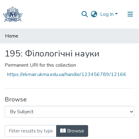
Log In
Communities
Home
&
Collections
195: Філологічні науки
All of DSpace
Permanent URI for this collection
https://ekmair.ukma.edu.ua/handle/123456789/12166
Browse
Browsing 195: Філологічні науки by Subje
Browse