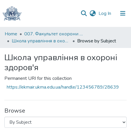
(current)
Log In
Communities
Home
007. Факультет охорони здоров`я, соціальної роботи і психології
&
Школа управління в охороні здоров'я
Browse by Subject
Collections
Школа управління в охороні
All of DSpace
здоров'я
Permanent URI for this collection
https://ekmair.ukma.edu.ua/handle/123456789/28639
Browse