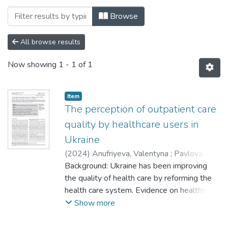
Browsing Школа управління в охороні з
Browse
All browse results
Now showing
1 - 1 of 1
Item
The perception of outpatient care
quality by healthcare users in
Ukraine
(
2024
)
Anufriyeva, Valentyna
;
Pavlova,
Milena
Background: Ukraine has been improving
;
Stepurko, Tetiana
;
Groot, Wim
the quality of health care by reforming the
health care system. Evidence on healthcare
users’ perceptions of quality is important for
Show more
future system changes. This paper aims to
analyze the aspects of quality that