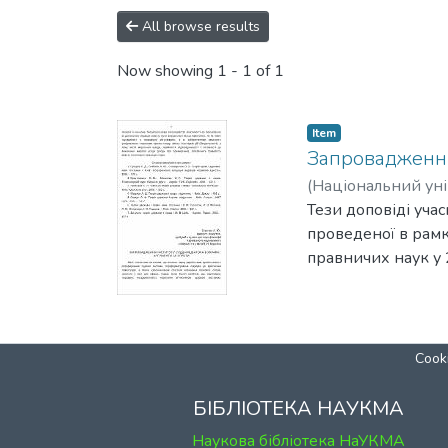
All browse results
Now showing
1 - 1 of 1
Item
Запровадження 
(
Національний уні
Тези доповіді уча
проведеної в рамк
правничих наук у 
Cooki
БІБЛІОТЕКА НАУКМА
Наукова бібліотека НаУКМА