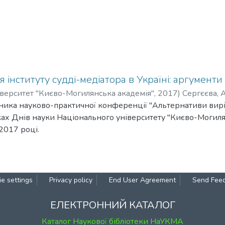
інституту судді-медіатора в Україні: аргументи 
верситет "Києво-Могилянська академія"
,
2017
)
Сергєєва, 
сника науково-практичної конференції "Альтернативи вир
ах Днів науки Національного університету "Києво-Могилян
2017 році.
e settings
Privacy policy
End User Agreement
Send Fee
ЕЛЕКТРОННИЙ КАТАЛОГ
Каталог Наукової бібліотеки НаУКМА