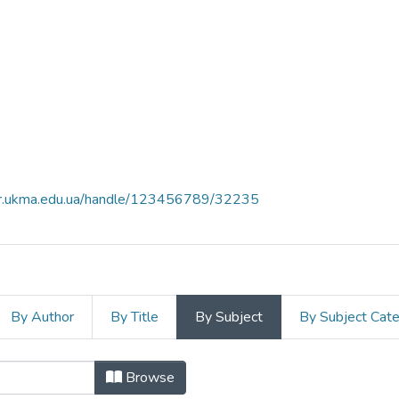
air.ukma.edu.ua/handle/123456789/32235
By Author
By Title
By Subject
By Subject Cat
нального університету "Києво-Мог
Browse