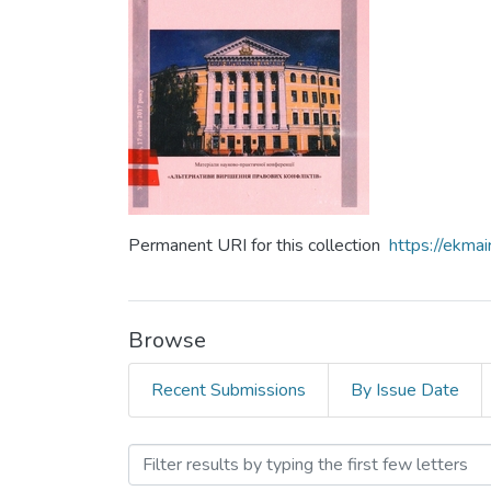
Permanent URI for this collection
https://ekm
Browse
Recent Submissions
By Issue Date
Browsing Дні науки Націо