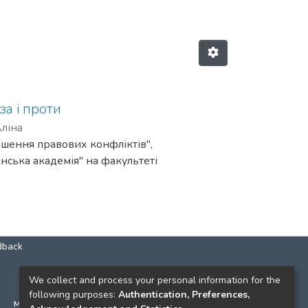
за і проти
Аліна
ішення правових конфліктів",
ська академія" на факультеті
dback
КОНТАКТИ
We collect and process your personal information for the
following purposes:
Authentication, Preferences,
м. Київ, вул. Григорія Сковороди, 2