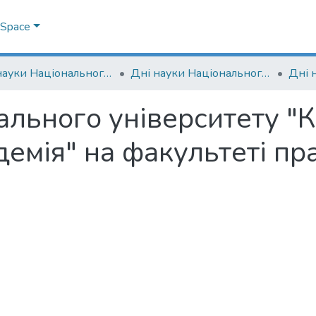
DSpace
Дні науки Національного університету "Києво-Могилянська академія"
Дні науки Національного університету "Києво-Могилянська академія" на факультеті правничих наук
ального університету "
емія" на факультеті пр