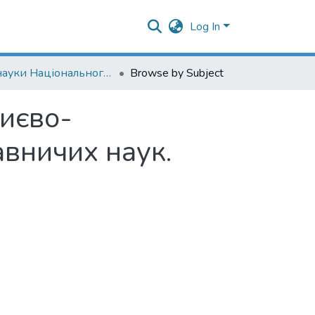
Log In
Дні науки Національного університету "Києво-Могилянська академія" на факультеті правничих наук. 2017
Browse by Subject
Києво-
авничих наук.