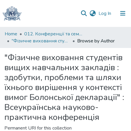
(current)
Log In
Communities
Home
012. Конференції та семінари НаУКМА
&
"Фізичне виховання студентів вищих навчальних закладів : здобутки, проблеми та шляхи їхнього вирішення у контексті вимог Болонської декларації" : Всеукраїнська науково-практична конференція
Browse by Author
Collections
"Фізичне виховання студентів
All of DSpace
вищих навчальних закладів :
здобутки, проблеми та шляхи
їхнього вирішення у контексті
вимог Болонської декларації" :
Всеукраїнська науково-
практична конференція
Permanent URI for this collection