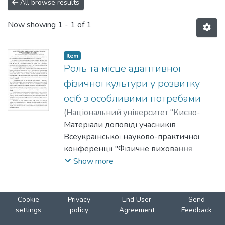
All browse results
Now showing
1 - 1 of 1
Item
Роль та місце адаптивної
фізичної культури у розвитку
осіб з особливими потребами
(
Національний університет "Києво-
Могилянська академія"
Матеріали доповіді учасників
,
2007
)
Подгаєцький, А.
Всеукраїнської науково-практичної
;
Березовський, В.
конференції "Фізичне виховання
студентів вищих навчальних закладів :
Show more
здобутки, проблеми та шляхи їхнього
вирішення у контексті вимог
Болонської декларації", м. Київ, 2-3
Cookie
Privacy
End User
Send
лютого 2007 р.
settings
policy
Agreement
Feedback