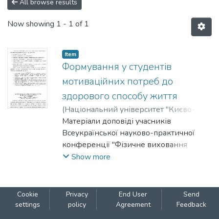
All browse results
Now showing
1 - 1 of 1
Item
Формування у студентів
мотиваційних потреб до
здорового способу життя
(
Національний університет "Києво-
Могилянська академія"
Матеріали доповіді учасників
,
2007
)
Бабій, І.
;
Бабій, В.
Всеукраїнської науково-практичної
конференції "Фізичне виховання
студентів вищих навчальних закладів :
Show more
здобутки, проблеми та шляхи їхнього
вирішення у контексті вимог
Болонської декларації", м. Київ, 2-3
Cookie
Privacy
End User
Send
лютого 2007 р.
settings
policy
Agreement
Feedback