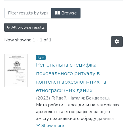
Browsing Кафедра культурології by Aut
Browse
All browse results
Now showing
1 - 1 of 1
Item
Регіональна специфіка
поховального ритуалу в
контексті археологічних та
етнографічних даних
(
2023
)
Гайдай, Наталія
;
Бондарець,
Оксана
Мета роботи – дослідити на матеріалах
археології та етнографії еволюцію
змісту поховального обряду давнього
населення (від мезоліту до раннього
Show more