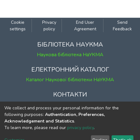
залізного віку) та його регіональну
специфіку.
Cookie
Privacy
End User
Send
settings
policy
Agreement
Feedback
БІБЛІОТЕКА НАУКМА
Наукова бібліотека НаУКМА
ЕЛЕКТРОННИЙ КАТАЛОГ
Каталог Наукової бібліотеки НаУКМА
КОНТАКТИ
м. Київ, вул. Григорія Сковороди, 2
We collect and process your personal information for the
к. 1, к. 120
following purposes:
Authentication, Preferences,
Acknowledgement and Statistics
.
тел.
(044) 463-69-31
To learn more, please read our
privacy policy
.
ekmair@ukma.edu.ua