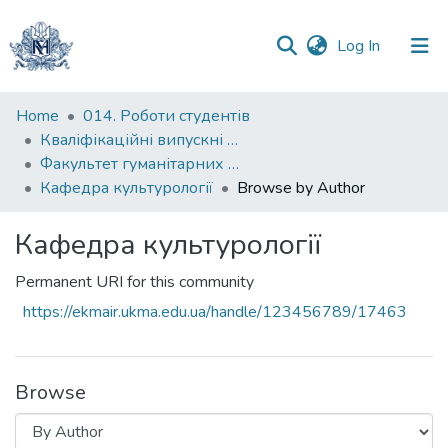
(current)
Log In
Communities
Home
014. Роботи студентів
&
Кваліфікаційні випускні роботи здобувачів вищої освіти бакалаврських програм
Collections
Факультет гуманітарних наук
Кафедра культурології
Browse by Author
All of DSpace
Кафедра культурології
Permanent URI for this community
https://ekmair.ukma.edu.ua/handle/123456789/17463
Browse